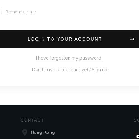
Remember me
LOGIN TO YOUR ACCOUNT
I have forgotten my password
Don't have an account yet?
Sign up
CONTACT
S
Hong Kong