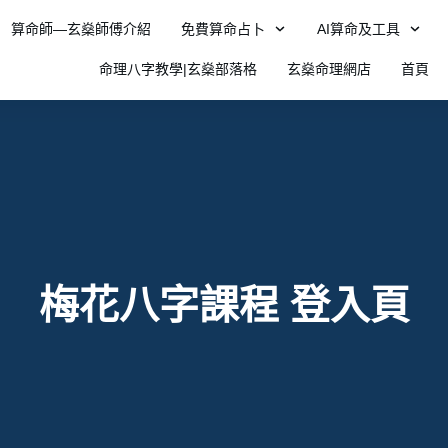
算命師—玄燊師傅介紹
免費算命占卜
AI算命及工具
命理八字教學|玄燊部落格
玄燊命理網店
首頁
梅花八字課程 登入頁