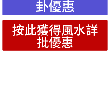
卦優惠
按此獲得風水詳
批優惠