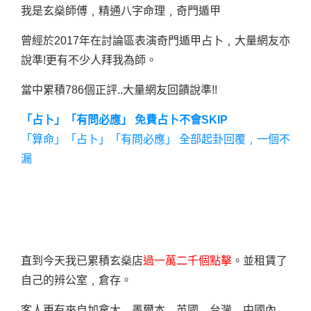
我是玄燊師傅﹐精通八字命理﹐奇門遁甲
曾經於2017年在討論區表演奇門遁甲占卜﹐大量網友亦
說準!更有不少人拜我為師。
當中累積786個正評..大量網友回饋說準!!
「占卜」「有問必應」 免費占卜不會SKIP
「算命」「占卜」「有問必應」 全部起卦回覆﹐一個不
漏
直到今天我已累積玄燊店
過一萬二千個點擊
。並租賃了
自己的辨公室﹐倉存。
客人更有來自加拿大﹐墨爾本﹐英國﹐台灣﹐中國內