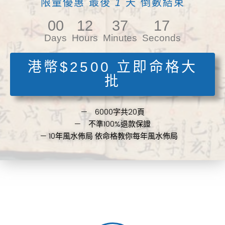
限量優惠 最後
1
天 倒數結束
00
12
37
16
Days
Hours
Minutes
Seconds
港幣$2500 立即命格大
批
— 6000字共20頁
— 不準100%退款保證
— 10年風水佈局 依命格教你每年風水佈局