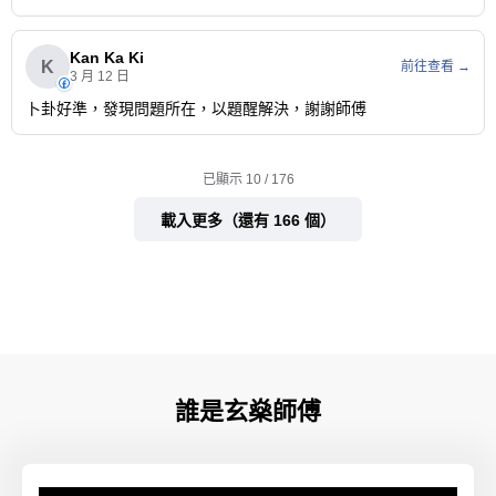
誰是玄燊師傅