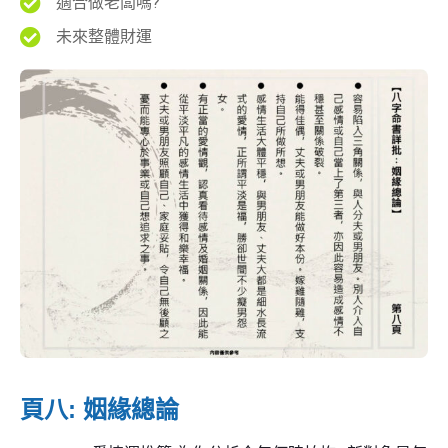
適合做老闆嗎?
未來整體財運
頁八: 姻緣總論