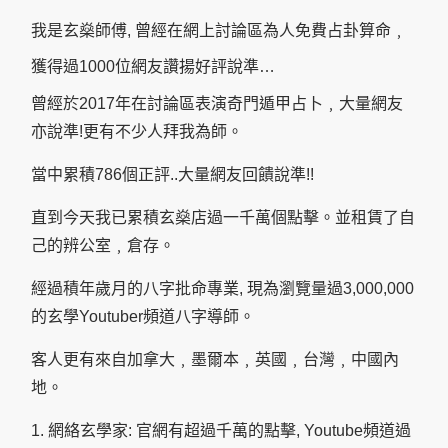
我是玄燊師傅, 曾經在網上討論區為人免費占卦算命﹐
獲得過1000位網友讚揚好評說準…
曾經於2017年在討論區表演奇門遁甲占卜﹐大量網友
亦說準!更有不少人拜我為師。
當中累積786個正評..大量網友回饋說準!!
直到今天我已累積玄燊店過一千萬個點擊。並租賃了自
己的辨公室﹐倉存。
經過積年歲月的八字批命專業, 現為瀏覽量過3,000,000
的玄學Youtuber頻道八字導師。
客人更有來自加拿大﹐墨爾本﹐英國﹐台灣﹐中國內
地。
1. 網絡玄學家: 官網有超過千萬的點擊, Youtube頻道過