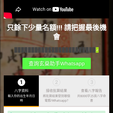
只餘下少量名額!!! 請把握最後機
會
查詢玄燊助手Whatsapp
1
2
3
八字資料
接收批算結果
查看八字報告
輸入你的出生年月日
將批算結果發到哪個
共8000字25頁八字命
時
電郵/Whatsapp?
書