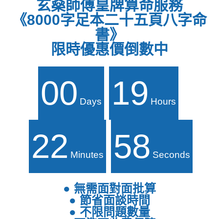
玄燊師傅皇牌算命服務
《8000字足本二十五頁八字命
書》
限時優惠價倒數中
00
19
Days
Hours
22
57
Minutes
Seconds
● 無需面對面批算
● 節省面談時間
● 不限問題數量