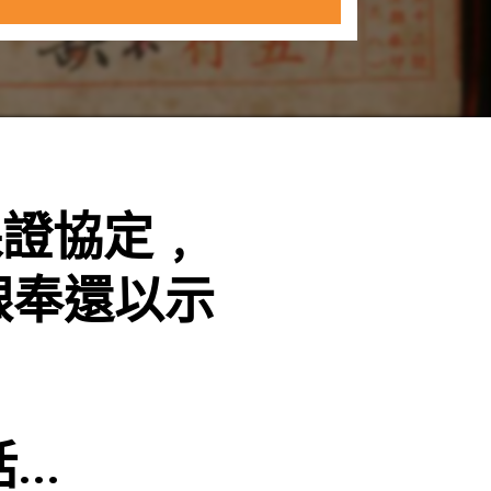
保證協定﹐
銀奉還以示
..