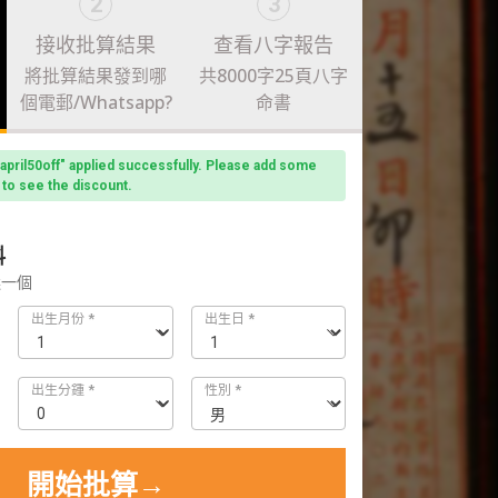
2
3
接收批算結果
查看八字報告
將批算結果發到哪
共8000字25頁八字
個電郵/Whatsapp?
命書
pril50off" applied successfully. Please add some
 to see the discount.
料
選一個
出生月份
*
出生日
*
出生分鍾
*
性別
*
開始批算→