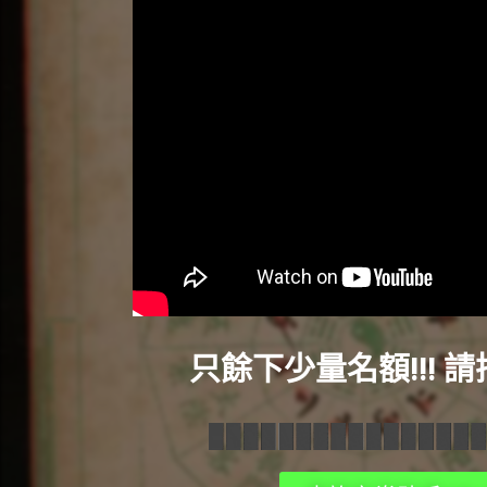
只餘下少量名額!!! 