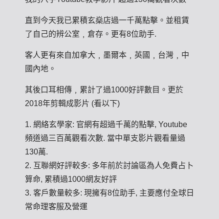
直到今天我已累積玄燊店過一千萬點擊。並租賃
了自己的辨公室﹐倉存。更有8位助手.
客人更有來自加拿大﹐墨爾本﹐英國﹐台灣﹐中
國內地。
其後口耳相傳﹐累計了過1000好評數目。更於
2018年剪輯成影片 (看以下)
1. 網絡玄學家: 官網有超過千萬的點擊, Youtube
頻道過三百萬觀看次數. 當中單支影片觀看量過
130萬.
2. 互聯網好評較多: 多年前於討論區為人免費占卜
算命, 累積過1000網友好評
3. 客戶數量較多: 現擁有8位助手, 主要應付全球日
常命理客服及營運