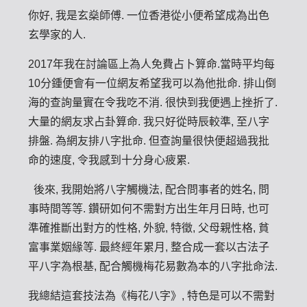
你好, 我是玄燊師傅. 一位香港從小便希望成為出色
玄學家的人.
2017年我在討論區上為人免費占卜算命.當時平均每
10分鍾便會有一位網友希望我可以為他批命. 排山倒
海的查詢量實在令我吃不消. 很快到我便遇上挫折了.
大量的網友求占卦算命. 我只好從時辰較準, 至八字
排盤. 為網友排八字批命. 但查詢量很快便超過我批
命的速度, 令我感到十分身心疲累.
後來, 我開始將八字觸機法, 配合問事者的姓名, 問
事時間等等. 鑽研如何不需對方出生年月日時, 也可
準確推斷出對方的性格, 外貌, 特徵, 父母親性格, 貧
富事業姻緣等. 最終經年累月, 整合成一套以古法子
平八字為根基, 配合觸機梅花易數為本的八字批命法.
我總結這套技法為《梅花八字》, 特色是可以不需對