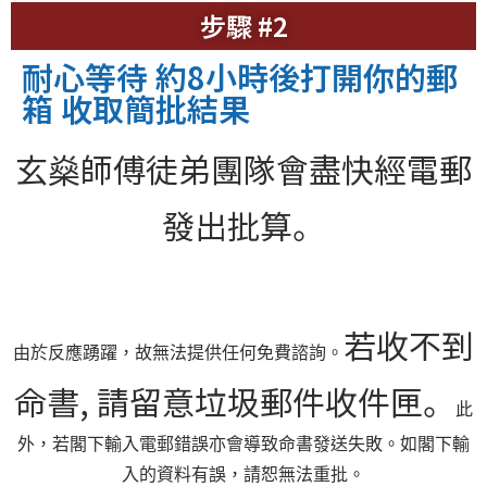
步驟 #2
耐心等待 約8小時後打開你的郵
箱 收取簡批結果
玄燊師傅徒弟團隊會盡快經電郵
發出批算。
若收不到
由於反應踴躍，故無法提供任何免費諮詢。
命書, 請留意垃圾郵件收件匣。
此
外，若閣下輸入電郵錯誤亦會導致命書發送失敗。如閣下輸
入的資料有誤，請恕無法重批。