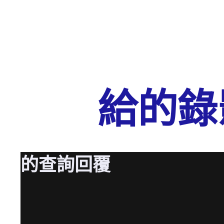
給
的錄
的查詢回覆