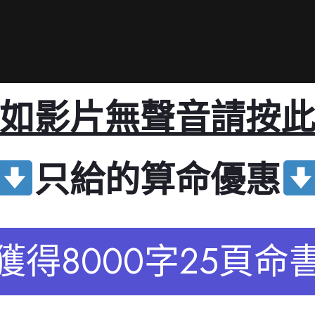
如影片無聲音請按
只給
的算命優惠
獲得8000字25頁命