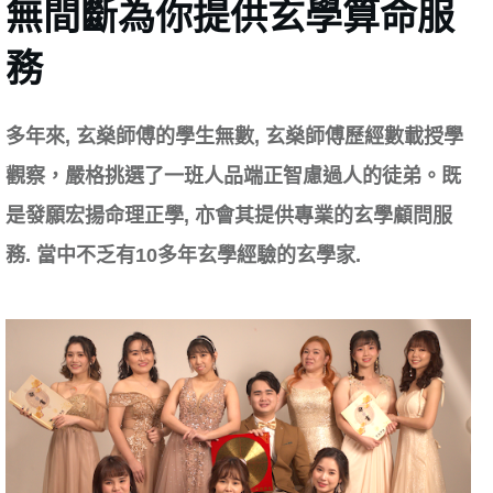
無間斷為你提供玄學算命服
務
多年來, 玄燊師傅的學生無數, 玄燊師傅歷經數載授學
觀察，嚴格挑選了一班人品端正智慮過人的徒弟。既
是發願宏揚命理正學, 亦會其提供專業的玄學顧問服
務. 當中不乏有10多年玄學經驗的玄學家.