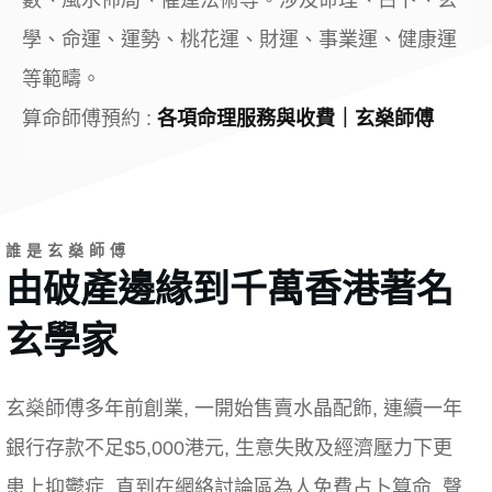
數、風水佈局、催運法術等。涉及命理、占卜、玄
學、命運、運勢、桃花運、財運、事業運、健康運
等範疇。
算命師傅預約 :
各項命理服務與收費｜玄燊師傅
誰是玄燊師傅
由破產邊緣到千萬香港著名
玄學家
玄燊師傅多年前創業, 一開始售賣水晶配飾, 連續一年
銀行存款不足$5,000港元, 生意失敗及經濟壓力下更
患上抑鬱症. 直到在網絡討論區為人免費占卜算命, 聲