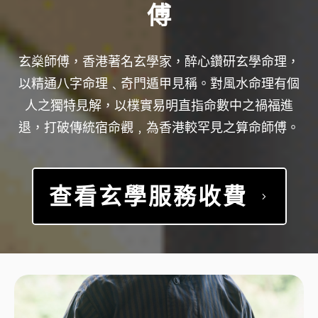
傅
玄燊師傅，香港著名玄學家，醉心鑽研玄學命理，
以精通八字命理﹑奇門遁甲見稱。對風水命理有個
人之獨特見解，以樸實易明直指命數中之禍福進
退，打破傳統宿命觀﹐為香港較罕見之算命師傅。
查看玄學服務收費