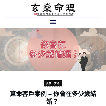
愛情
,
算命
算命客戶案例 – 你會在多少歲結
婚？