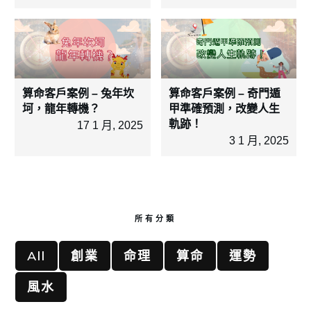
算命客戶案例 – 兔年坎
算命客戶案例 – 奇門遁
坷，龍年轉機？
甲準確預測，改變人生
軌跡！
17 1 月, 2025
3 1 月, 2025
所有分類
All
創業
命理
算命
運勢
風水