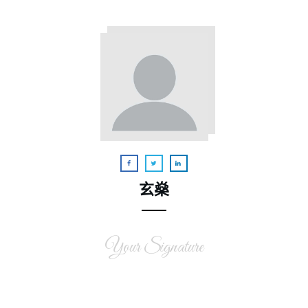
玄燊
Your Signature