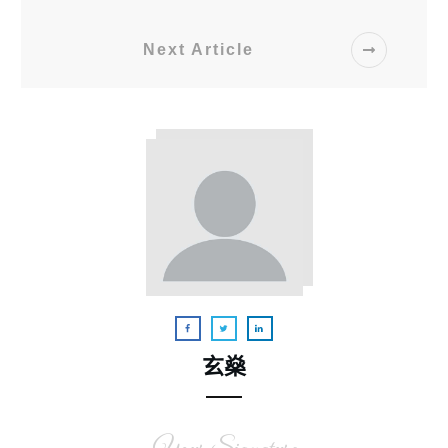
Next Article
玄燊