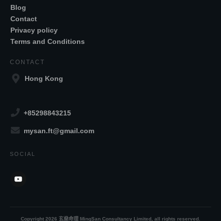
Blog
Contact
Privacy policy
Terms and Conditions
CONTACT
Hong Kong
+85298843215
mysan.ft@gmail.com
SOCIAL
Copyright
2026
玄燊命理 MingSan Consultancy Limited
, all rights reserved.