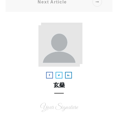
Next Article
玄燊
Your Signature