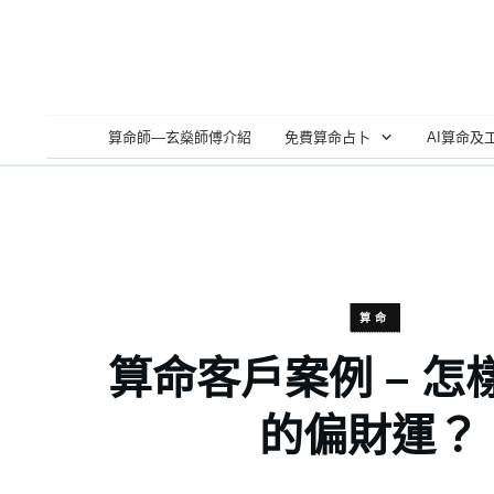
算命師—玄燊師傅介紹
免費算命占卜
AI算命及
算命
算命客戶案例 – 怎
的偏財運？