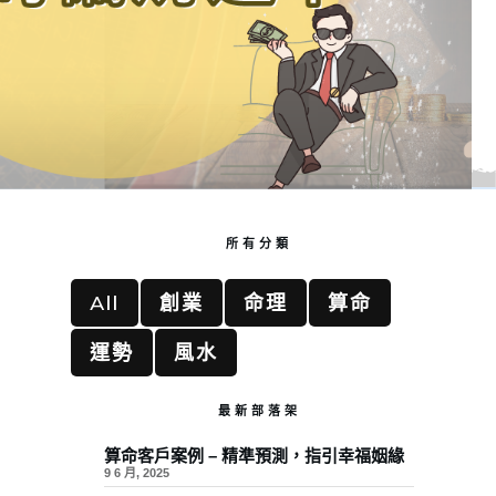
所有分類
All
創業
命理
算命
運勢
風水
最新部落架
算命客戶案例 – 精準預測，指引幸福姻緣
9 6 月, 2025