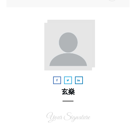
玄燊
Your Signature