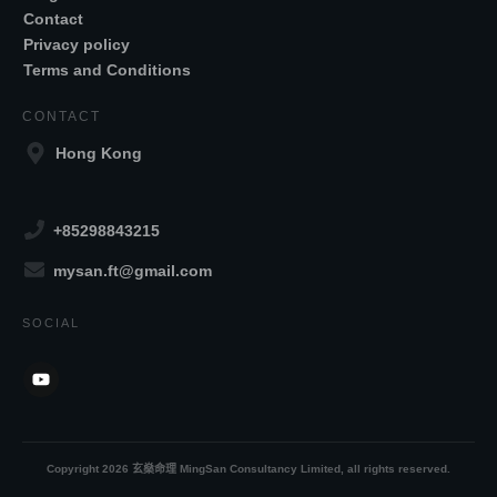
Contact
Privacy policy
Terms and Conditions
CONTACT
Hong Kong
+85298843215
mysan.ft@gmail.com
SOCIAL
Copyright
2026
玄燊命理 MingSan Consultancy Limited
, all rights reserved.