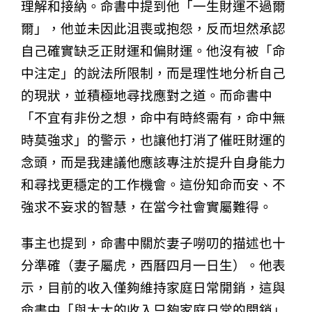
理解和接納。命書中提到他「一生財運不過爾
爾」，他並未因此沮喪或抱怨，反而坦然承認
自己確實缺乏正財運和偏財運。他沒有被「命
中注定」的說法所限制，而是理性地分析自己
的現狀，並積極地尋找應對之道。而命書中
「不宜有非份之想，命中有時終需有，命中無
時莫強求」的警示，也讓他打消了催旺財運的
念頭，而是我建議他應該專注於提升自身能力
和尋找更穩定的工作機會。這份知命而安、不
強求不妄求的智慧，在當今社會實屬難得。
事主也提到，命書中關於妻子嘮叨的描述也十
分準確（妻子屬虎，西曆四月一日生）。他表
示，目前的收入僅夠維持家庭日常開銷，這與
命書中「與太太的收入只夠家庭日常的開銷」