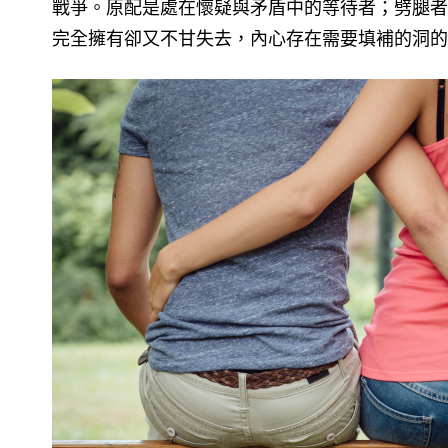
戰爭。原配是處在懷疑與矛盾中的等待者；劈腿者
完全擁有卻又不甘失去，內心存在需要填補的洞的