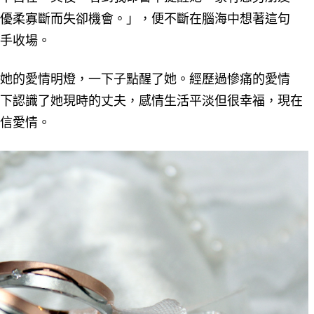
優柔寡斷而失卻機會。」，便不斷在腦海中想著這句
手收場。
她的愛情明燈，一下子點醒了她。經歷過慘痛的愛情
下認識了她現時的丈夫，感情生活平淡但很幸福，現在
信愛情。