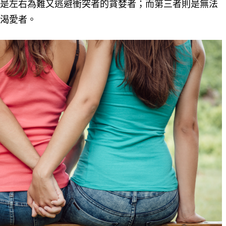
是左右為難又逃避衝突者的貪婪者；而第三者則是無法
渴愛者。