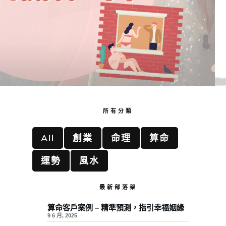
所有分類
All
創業
命理
算命
運勢
風水
最新部落架
算命客戶案例 – 精準預測，指引幸福姻緣
9 6 月, 2025