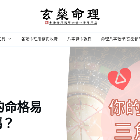
工具
各項命理服務與收費
八字算命課程
命理八字教學|玄燊部
的命格易
嗎？