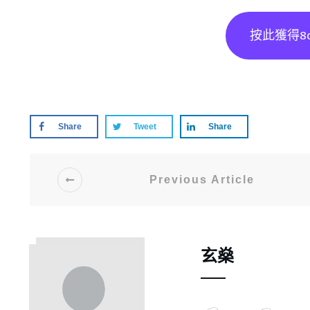
按此獲得8
Share
Tweet
Share
Previous Article
玄燊