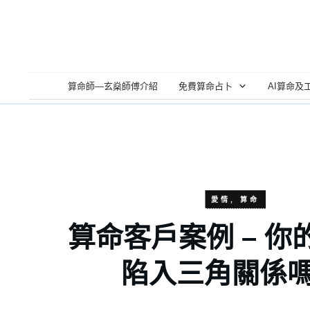
算命師—玄燊師傅介紹
免費算命占卜
AI算命及
愛情
,
算命
算命客戶案例 – 你
陷入三角關係