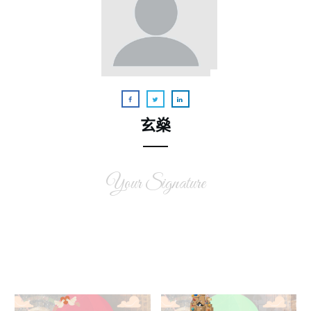
玄燊
Your Signature