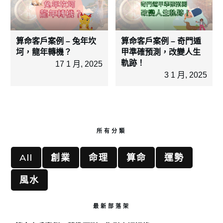
算命客戶案例 – 兔年坎
算命客戶案例 – 奇門遁
坷，龍年轉機？
甲準確預測，改變人生
軌跡！
17 1 月, 2025
3 1 月, 2025
所有分類
All
創業
命理
算命
運勢
風水
最新部落架