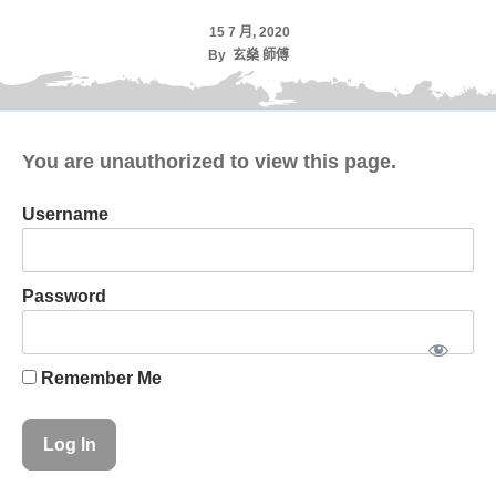
15 7 月, 2020
By
玄燊 師傅
You are unauthorized to view this page.
Username
Password
Remember Me