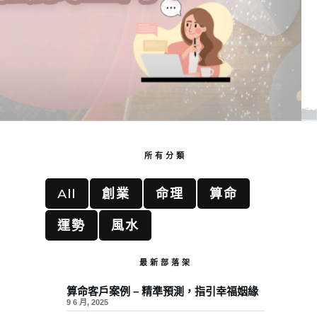
所有分類
All
創業
命理
算命
運勢
風水
最新部落架
算命客戶案例 – 精準預測，指引幸福姻緣
9 6 月, 2025