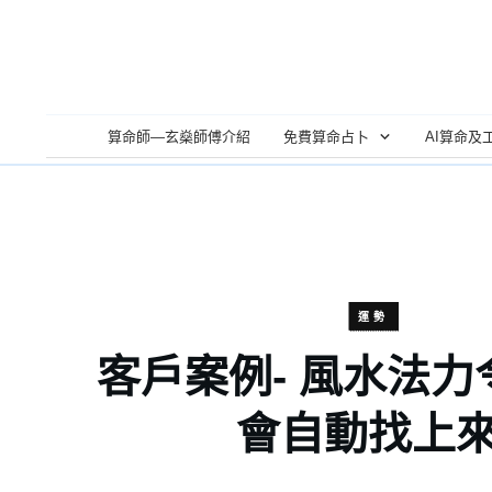
算命師—玄燊師傅介紹
免費算命占卜
AI算命及
運勢
客戶案例- 風水法
會自動找上