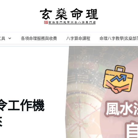
工具
各項命理服務與收費
八字算命課程
命理八字教學|玄燊部
力令工作機
來