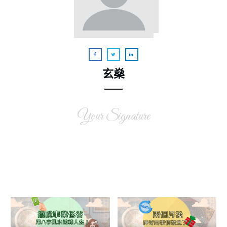
玄燊
Your Signature