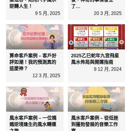
逆轉人生！
了…
9 5 月, 2025
20 3 月, 2025
算命客戶案例 – 客戶好
2025乙巳蛇年九宮飛星
評如潮！我的預測真的
風水佈局與開運指南
這麼神？
9 12 月, 2024
12 3 月, 2025
風水客戶案例 – 一位媽
風水客戶案例 – 從低迷
媽逆境逢生的風水轉運
到蓬勃發展的音樂工作
之旅
室