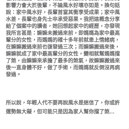
影響力會大於後輩，不論風水好壞亦如是。換句話
說：家中風水好，長輩首當其衝享受成果；家中風
水差，長輩也身先士卒承受惡果。我把這概念分享
給了個案中的讀者，她回想起家中的經歷，亦發現
我所言甚是：嫲嫲未搬過來前，即媽媽為家中最高
輩分的女性，而媽媽的確十多年前就患上情緒病，
在嫲嫲搬過來前也復發過三次；而嫲嫲搬過來後，
嫲嫲就成了家中最高輩分的女性，變相就幫媽媽擋
了煞，由嫲嫲來承擔了最多的煞氣，故嫲嫲搬過來
後一直身體不好，做了手術，而媽媽就反倒沒再病
發過。
所以說，年輕人代不要再說風水是迷信了，你或許
運勢無大礙，但可能只是因為家人幫你擋了煞…