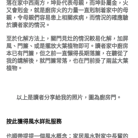
落在家中西南方，坤卦代表母親，而坤卦屬金，火
又會剋金，就是廚房火的力量一直剋制着家中的母
親，令母親們容易患上相關疾病，而情況的確應驗
於讀者家的情況。
至於化解方法上，關門見灶的情況較易化解，加屏
風、門簾、或是擺放大葉植物即可。讀者家中廚房
本已有門簾，但之前一直懶得長期落簾，在聽從了
我的講解後，就門簾常落，也在門前掛了兩盆大葉
植物。
以上是讀者分享給我的照片，圖為廚房門。
按此獲得風水詳批服務
也順帶提提一個風水概念：家居風水對家中長輩的