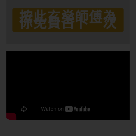
按此玄燊師傅為
你免費占卜一次