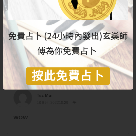
- 年營收8位數千萬玄學家
- 專營商業及企業風水玄學服務
- Youtube頻道及各渠道粉絲6位數, 電郵訂閱者超20萬
- 徒弟團隊超過40人, 分佈港台澳星馬
免費占卜 (24小時內發出)玄燊師
- 香港及馬來西亞合法註冊公司營運
- 暢銷書《梅花八字》作者
傅為你免費占卜
Your Signature
按此免費占卜
Tsz Mui
18 6 月, 202210:29 下午
WOW