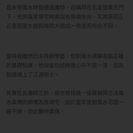
我未學風水時曾遇過庸師，自稱拜在名家張樂天門
下，他到我家堪宅時竟說有兩個坐向。究其原因正
正是我家大廳與睡房大窗成一角度而所向不同。
當時我雖然仍未拜師學藝，但對風水總算有點正確
的基礎知識。他說這句話時我心中不禁一涼，因為
知道遇上了江湖術士。
其實在此庸師之前，我亦曾找過一係聲稱得古法風
水真傳的師傅為我堪宅，由於當年我對風水可謂一
竅不通，因此難辨真偽。