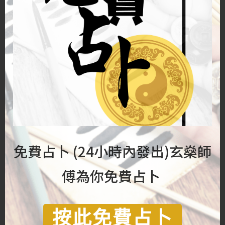
實只是用卦象敷衍佈局，僅用方位而沒有定坐向。
言歸正傳，這棟畸形建築物經我細察後，我依四周
環境加上客人所在的辦公室位置定出正確坐向。這
種情況其實要對陰宅巒頭有一定功夫方可應付。
他對我說自開業後生意一直不好，就算差不多傾好
的生意，到臨簽約前總有事發生而告吹。我並沒有
免費占卜 (24小時內發出)玄燊師
到過現場，只須參看衞星圖、街道圖、平面圖，便
知問題所在。我發現他辦公室大窗正對高速公路，
傅為你免費占卜
動象甚猛激發星盤內二黑五黃凶星。
按此免費占卜