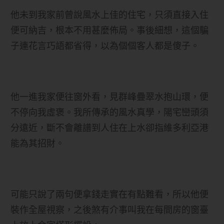
他未到我家前曾說風水上佳的住宅，只須直接入住
便可納吉，根本不用甚麼佈局。事後細想，這個騙
子連花言巧語都省得，以為個個客人都是傻子。
他一進我家便往窗外看，見群峰疊翠水抱山環，便
不停向我虛褒。我所傳承的風水真學，陽宅巒頭須
分遠近，斷不會離譜到人住在上水卻指維多利亞港
能為其招財。
可能只說了兩句便拿錢走實在有點難看，所以他便
裝作全屋視察，之後煞有介事叫我在每間房的窗臺