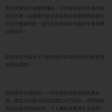
那所建築物只有數層樓高，形狀看似澳洲土著所用
的回力鏢。這類現代設計就算風水祖師楊筠松復生
恐怕亦會被考起，因在古時找遍全中國亦不會有類
似的設計。
要應用古代風水法只能靠現今的風水師自行摸索實
踐總結經驗。
這個情況令我想起，一般對坐向沒有研究的風水
師，總是以大廈內每個房間的大門為向。他們總能
想出似是而非的道理，令人聽起來覺得言之成理，