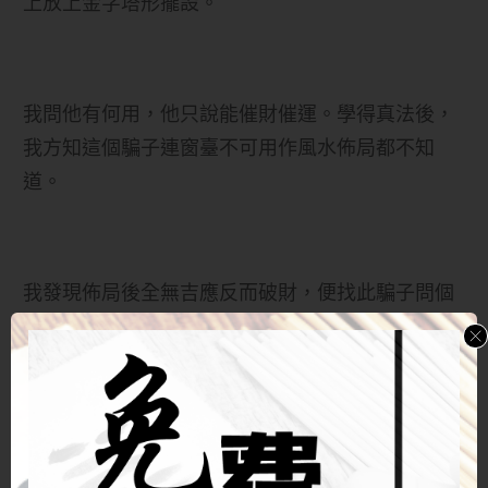
上放上金字塔形擺設。
我問他有何用，他只說能催財催運。學得真法後，
我方知這個騙子連窗臺不可用作風水佈局都不知
道。
我發現佈局後全無吉應反而破財，便找此騙子問個
究竟。他一味耍無賴，不是強說已經有效，就是說
風水不能保證這個那個，厚顏無恥得無以復加。
他當時沒有講出我家坐向，但事後經我分析，他其