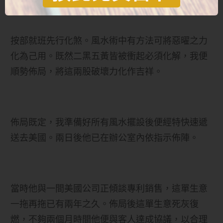
經云：「二五交加必損主。」正是這種情況。
按部就班先行化煞。風水術中有方法可將惡曜之力
化為己用。既然二黑五黃皆被衝起必須化解，我便
順勢佈局，將這兩股破壞力化作吉祥。
佈局既定，我準備好所有風水擺設後便經特快速遞
送去美國。兩日後他已在辦公室內依指示佈陣。
當時他與一間美國公司正傾談專利銷售，這單生意
一拖再拖已有兩年之久。佈局後這單生意死灰復
燃，不夠兩個月時間他便與客人達成協議，以合理