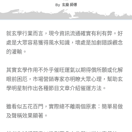
By
玄燊 師傅
就玄學行業而言，現今資訊流通確實有利有弊。好
處是大眾容易獲得風水知識，壞處是加劇錯誤觀念
的灌輸。
其實玄學作用不外乎催旺運氣以期得償所願或化解
眼前困厄，市場營銷專家亦明瞭大眾心理，幫助玄
學明星制作出各種節目文章介紹催運方法。
雖看似五花百門，實際總不離兩個原素：簡單易做
及聲稱效果顯著。