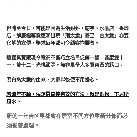
當我長大後學會算命，回想起年少時攝太歲這個習
俗不是每年都有需要。
但時至今日，可能是因為生活艱難，廟宇、水晶店、香燭
店、解籤檔等竟逐漸出現「刑太歲」甚至「合太歲」亦要
化解的宣傳，務求每年都可令顧客掏腰包。
這個其實跟現今電商不斷巧立名目促銷一樣，甚麼雙十
一、雙十二、光棍節等。無非是予人多買東西的籍口。
明白攝太歲的由來，大家以後便不用擔心。
若流年不順，催運最直接有效的方法，就是點撥一下居所
風水。
新的一年吉凶星都會在居室不同方位重新分佈而必
須妥善處理。