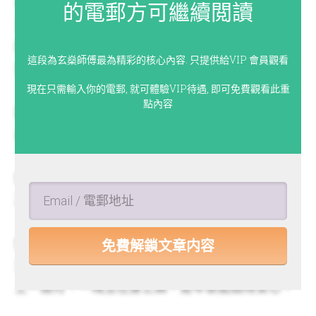
年支既然是生肖，總會有流年地支與之相沖。再將
的電郵方可繼續閲讀
流年冠以「太歲」威猛之名，更繪形繪聲說太歲等
同皇帝，若你生肖與太歲相沖，便似是以下犯上可
這段為玄燊師傅最為精彩的核心內容. 只提供給VIP 會員觀看
招殺身之禍，故嚴重程度便可想而知。
現在只需輸入你的電郵, 就可體驗VIP待遇, 即可免費觀看此重
點內容
因古代平民對帝皇十分敬畏，善男信女得知「犯太
歲」後必然心有戚戚然，進而求問化解之法。
這時江湖術士便容易下手，向他們推銷化太歲服務
及產品。
攝太歲便是祈求化解犯太歲的「凶象」。常見的方
免費解鎖文章内容
法是去太歲殿做些儀式，又或為了簡單方便乾脆帶
上一道符、一塊玉在身之類，是年便能過得安心。