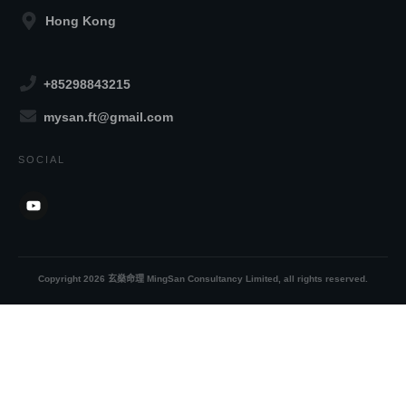
Hong Kong
+85298843215
mysan.ft@gmail.com
SOCIAL
Copyright
2026
玄燊命理 MingSan Consultancy Limited
, all rights reserved.