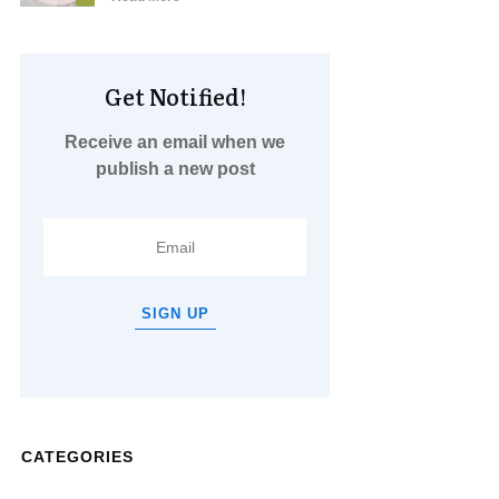
Get Notified!
Receive an email when we
publish a new post
SIGN UP
CATEGORIES