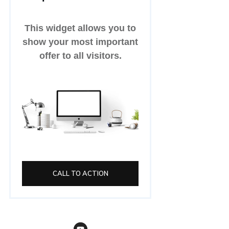
This widget allows you to
show your most important
offer to all visitors.
CALL TO ACTION