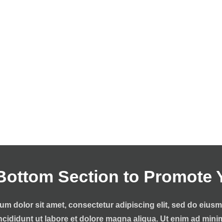
Bottom Section to Promote 
m dolor sit amet, consectetur adipiscing elit, sed do eiu
ncididunt ut labore et dolore magna aliqua. Ut enim ad min