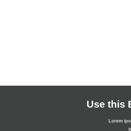
Use this 
Lorem ipsu
i