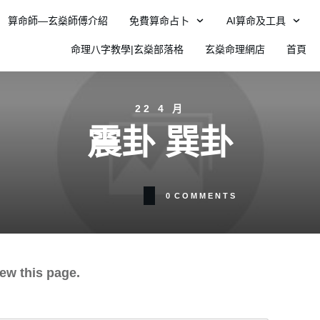
算命師—玄燊師傅介紹
免費算命占卜
AI算命及工具
命理八字教學|玄燊部落格
玄燊命理網店
首頁
22 4 月
震卦 巽卦
0
COMMENTS
ew this page.