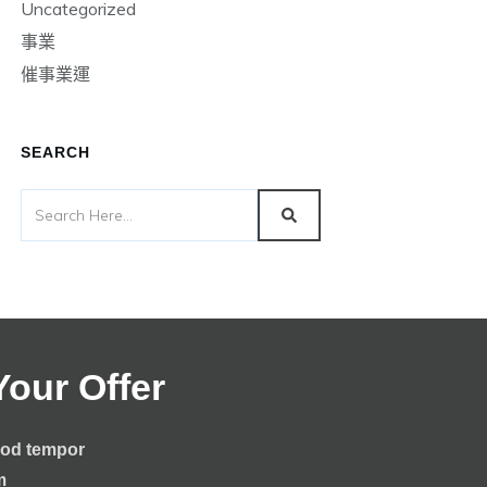
Uncategorized
事業
催事業運
SEARCH
Your Offer
smod tempor
im