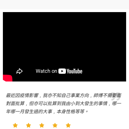
最近因疫情影響﹐我亦不知自己事業方向﹐師傅不需要面
對面批算﹐但亦可以批算到我由小到大發生的事情﹐哪一
年哪一月發生過的大事﹐本身性格等等。