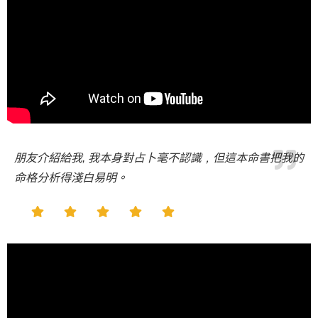
朋友介紹給我, 我本身對占卜毫不認識﹐但這本命書把我的
命格分析得淺白易明。