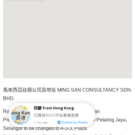
馬來西亞註冊公司及地址 MING SAN CONSULTANCY SDN.
BHD.
Room J26, The Square, Jaya One 72A, Jalan
Prof Diraja Ungku Aziz, Seksyen 13, 46200 Petaling Jaya,
Selangor to be changed to A-3-3, Plaza