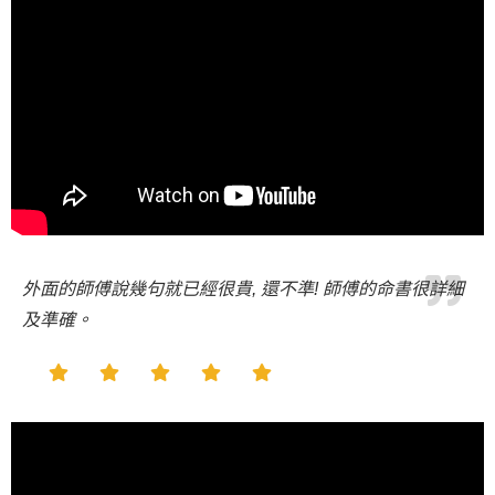
外面的師傅說幾句就已經很貴, 還不準! 師傅的命書很詳細
及準確。