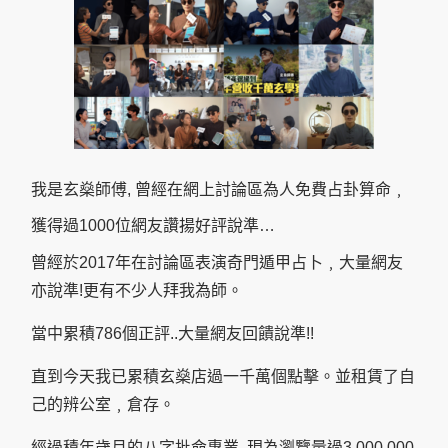
我是玄燊師傅, 曾經在網上討論區為人免費占卦算命﹐
獲得過1000位網友讚揚好評說準…
曾經於2017年在討論區表演奇門遁甲占卜﹐大量網友
亦說準!更有不少人拜我為師。
當中累積786個正評..大量網友回饋說準!!
直到今天我已累積玄燊店過一千萬個點擊。並租賃了自
己的辨公室﹐倉存。
經過積年歲月的八字批命專業, 現為瀏覽量過3,000,000