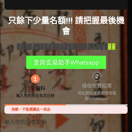
只餘下少量名額!!! 請把握最後機
會
查詢玄燊助手Whatsapp
2
1
接收批算結果
八字資料
將批算結果發到哪個電
輸入你的出生年月日時
郵/Whatsapp?
抱歉，不能選購此一商品
輸入你的基本資料
不清楚出生時辰請隨選一個