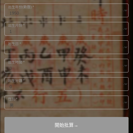
出生年份(新曆)
*
出生月份
*
出生日
*
出生時間
*
出生分鍾
*
性別
*
開始批算→