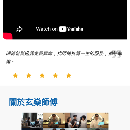
師傅曾幫過我免費算命﹐找師傅批算一生的服務﹐都好準
確。
關於玄燊師傅