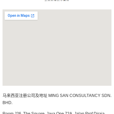
马来西亚注册公司及地址 MING SAN CONSULTANCY SDN.
BHD.
Room J26, The Square, Jaya One 72A, Jalan
Prof Diraja