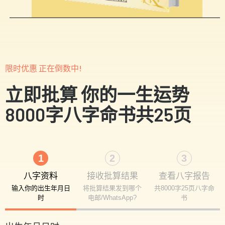
限时优惠 正在倒数中!
立即批算 你的一生运势
8000字八字命书共25页
1
2
3
八字资料
接收批算结果
查看八字报告
输入你的出生年月日
将批算结果发到哪个
共8000字25页八字命
时
电邮/WhatsApp?
书