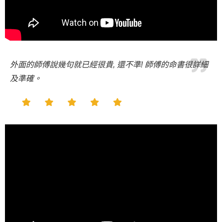
外面的師傅說幾句就已經很貴, 還不準! 師傅的命書很詳細
及準確。