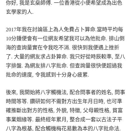
你好, 我是玄燊師傅. 一位香港從小便希望成為出色
玄學家的人.
2017年我在討論區上為人免費占卜算命.當時平均每
10分鍾便會有一位網友希望我可以為他批命. 排山倒
海的查詢量實在令我吃不消. 很快到我便遇上挫折
了. 大量的網友求占卦算命. 我只好從時辰較準, 至八
字排盤. 為網友排八字批命. 但查詢量很快便超過我
批命的速度, 令我感到十分身心疲累.
後來, 我開始將八字觸機法, 配合問事者的姓名, 問事
時間等等. 鑽研如何不需對方出生年月日時, 也可準
確推斷出對方的性格, 外貌, 特徵, 父母親性格, 貧富
事業姻緣等. 最終經年累月, 整合成一套以古法子平
八字為根基, 配合觸機梅花易數為本的八字批命法.