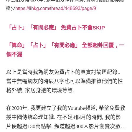
不需網友時辰八字, 測中網友住在河邊, 且與暗戀對象接觸
極少
https://lihkg.com/thread/448693/page/9
「占卜」「有問必應」 免費占卜不會SKIP
「算命」「占卜」「有問必應」 全部起卦回覆﹐一
個不漏
以上是當時我為網友免費占卜的真實討論區紀錄..
當中無需網友的時辰八字也可以準備推算他們的性
格外貌, 家居身邊的環境等等..
在2020年, 我更建立了我的Youtube頻道, 希望免費教
授中國傳統命理知識. 在不足4個月的時間, 我的影
片便超過130萬點擊, 頻道超過300人影片瀏覽次數…