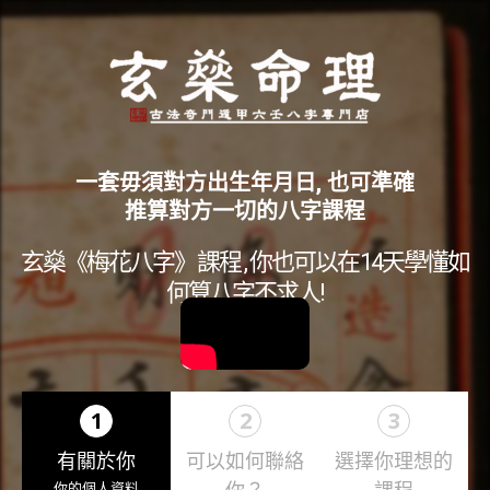
一套毋須對方出生年月日, 也可準確
推算對方一切的八字課程
玄燊《梅花八字》課程 , 你也可以在14天學懂如
何算八字不求人!
1
2
3
有關於你
可以如何聯絡
選擇你理想的
你的個人資料