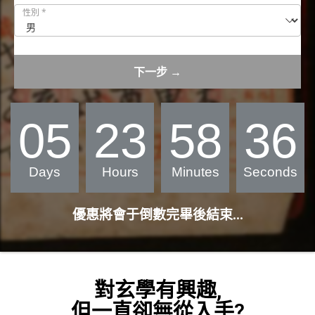
性別
*
下一步 →
05
23
58
33
Days
Hours
Minutes
Seconds
優惠將會于倒數完畢後結束...
對玄學有興趣,
但一直卻無從入手?