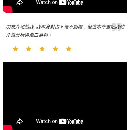
朋友介紹給我, 我本身對占卜毫不認識﹐但這本命書把我的
命格分析得淺白易明。