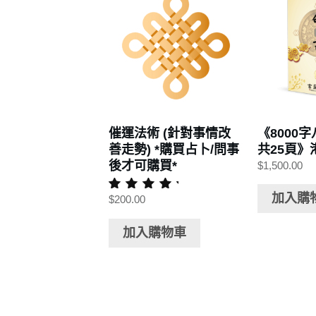
催運法術 (針對事情改
《8000
善走勢) *購買占卜/問事
共25頁》
後才可購買*
$
1,500.00
加入購
$
200.00
評分
5.00
滿分 5
加入購物車