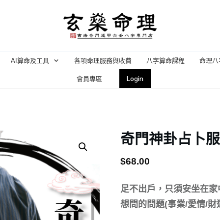
AI算命及工具
各項命理服務與收費
八字算命課程
命理八
Login
會員專區
奇門神卦占卜服務
$
68.00
足不出戶，只須安坐在家
想問的問題(事業/愛情/財