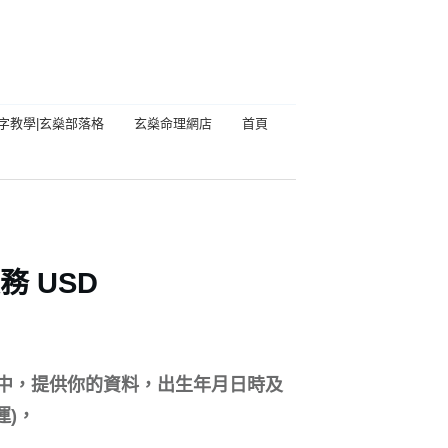
字教學|玄燊部落格
玄燊命理網店
首頁
 USD
中，提供你的資料，出生年月日時及
運)，