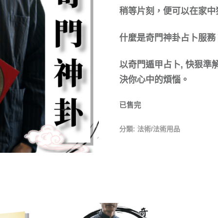
稍等片刻，便可以在家中
什麼是奇門神卦占卜服務
以奇門遁甲占卜, 快狠
決你心中的煩惱。
已售完
分類:
法術/法術用品