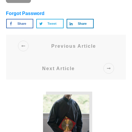
Forgot Password
Share
Tweet
Share
Previous Article
Next Article