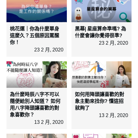
桃花運｜你為什麼單身
黑幕| 星座算命準嗎? 為
這麼久？五個原因罵醒
什麼會讓你覺得很準?
你！
23 2 月, 2020
23 2 月, 2020
為什麼時辰八字不可以
如何用降頭讓喜歡的對
隨便給別人知道？ 如何
象主動來找你? 懂這招
用八字降頭讓喜歡的對
就夠了
象喜歡你？
13 2 月, 2020
13 2 月, 2020