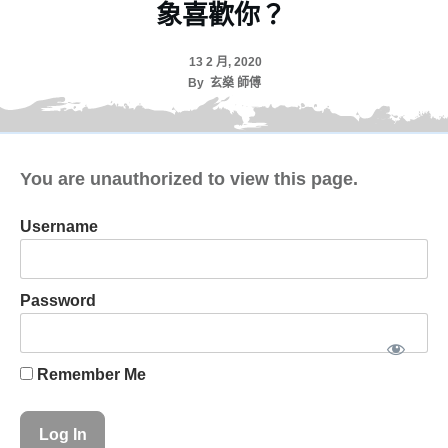
象喜歡你？
13 2 月, 2020
By
玄燊 師傅
You are unauthorized to view this page.
Username
Password
Remember Me