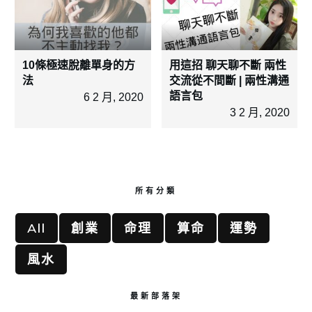
10條極速脫離單身的方
用這招 聊天聊不斷 兩性
法
交流從不間斷 | 兩性溝通
語言包
6 2 月, 2020
3 2 月, 2020
所有分類
All
創業
命理
算命
運勢
風水
最新部落架