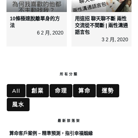
10條極速脫離單身的方
用這招 聊天聊不斷 兩性
法
交流從不間斷 | 兩性溝通
語言包
6 2 月, 2020
3 2 月, 2020
所有分類
All
創業
命理
算命
運勢
風水
最新部落架
算命客戶案例 – 精準預測，指引幸福姻緣