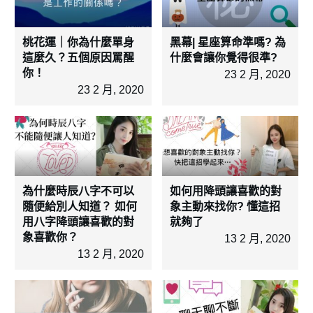
桃花運｜你為什麼單身
黑幕| 星座算命準嗎? 為
這麼久？五個原因罵醒
什麼會讓你覺得很準?
你！
23 2 月, 2020
23 2 月, 2020
為什麼時辰八字不可以
如何用降頭讓喜歡的對
隨便給別人知道？ 如何
象主動來找你? 懂這招
用八字降頭讓喜歡的對
就夠了
象喜歡你？
13 2 月, 2020
13 2 月, 2020